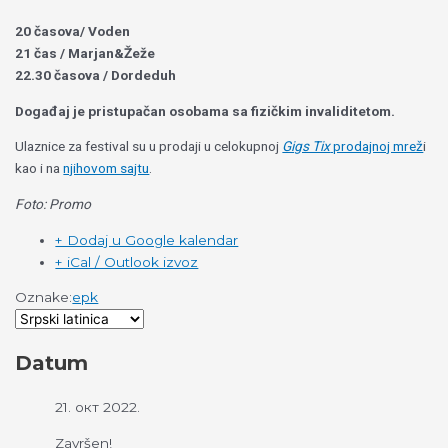
20 časova/ Voden
21 čas / Marjan&Žeže
22.30 časova / Dordeduh
Događaj je pristupačan osobama sa fizičkim invaliditetom.
Ulaznice za festival su u prodaji u celokupnoj
Gigs Tix
prodajnoj mrež
i
kao i na
njihovom sajtu
.
Foto: Promo
+ Dodaj u Google kalendar
+ iCal / Outlook izvoz
Oznake:
epk
Datum
21. окт 2022.
Završen!