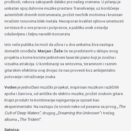
prošlosti, vekova zakopanih daleko pre našeg vremena. U pitanju je
unikatan spoj duhovne muzike prastare Transilvanije, uz korišćenje
autentičnih drevnih instrumenata, prožet neofolk motivima i krunisan
mračnim tonovima blek metala. Neosporan kvalitet njihove umetnosti
svrstava ih u sve pravce i potpravce, a publiku uvek ostavlja
oduševljenu i željnu naredih koncerata.
Isto veče publika će moći da uživa i u dva unikatna živa nastupa
domaćih izvođača:
Marjan
i
Žeže
će se predstaviti u sklopu svog
projekta u kome koriste jedinstveni laserski piano koji je zvučna i
vizuelna atrakcija. U kombinaciji sa sintovima, teraminom i raznim
gitarskim efektima ovaj dvojac će nas provesti koz ambijentalno
putovanje i istraživanje zvuka.
Voden
je jednočlani muzički projekat, inspirisan muzikom različitih
epoha i žanrova, od antičke do elektro muzike, prožet zvukom gitare.
Krajni produkt te kombinacije najsigurnije je opisati kao
eksperimentalni. Na nastupu će izvesti neke od pesama sa prvog
„The
Cult of Deep Waters”
, drugog
„Dreaming the Unknown”
i trećeg
albuma
„The Trident”
.
Satnica: