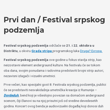
Пређи
Izaberite
на
jezik
садржај
Prvi dan / Festival srpskog
podzemlja
Festival srpskog podzemlja
održaće se
21. i 22. oktobra u
Distriktu
, u okviru
Grada stripa
programskog luka
Druga? Evropa.
Festival srpskog podzemlja
ove godine u fokus stavlja strip, kao
neizostavni element andergraund kulture. Na festivalu će se tokom
oba dana, svojim ponudama i radovima predstaviti brojni strip autori,
nezavisni izlagači i vizuelni umetnici.
Prve večeri, kao specijalni gost 8. Festivala srpskog podzemlja, publici
će se predstaviti nesvakidašnja umetnička kreacija iz Rumunije –
Dordeduh
, bend koji je višeslojno povezan sa domaćom andergraund
scenom, čiji članovi su na njoj prisutni još od sredine devedesetih
godina. Koncert ovog benda je audiovizuelni događaj koji donosi duh