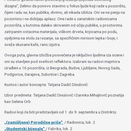
dizajna”, želimo da ponovo stavimo u fokus ljude koji rade u pozorištu,
čijem radu se, kao publika, divimo, ali nikada izbliza. Oni se ne penju na
pozornicu i ne dobijaju aplauz. One rade u zanatskim radionicama
pozorišta, u kutcima daleko skrivenim od očiju publike, u prostorima
zatrpanim ostacima materijala, viškom drveta, krpicama po podu,
opiljcima na stolu za rezanje, sa specifičnim mirisom lepka i boje, i
sveže skuvane kafe, rano izjutra.
Ovoga puta, glavna izložba posvećena je isključivo ljudima iza scene i
oni su stavljeni pod svetlost reflektora. Izabrani su radovi majstora
izrađeni u 16 pozorišta, iz Beograda, Budve, Ljubljane, Novog Sada,
Podgorice, Sarajeva, Subotice i Zagreba.
Kustos i autor koncepta: Tatjana Dadić Dinulović
Izbor predmeta: Tatjana Dadić Dinulović i Darinka Mihajlović poznatija
kao Selena Orb
Radovi koji će biti predstavljeni od 1. do 9. septembra u Distriktu:
„(zamišljene) Porodične priče”
/ Radionica, lok. 2
„Studentski bijenale”
/ Fabrika, lok. 2