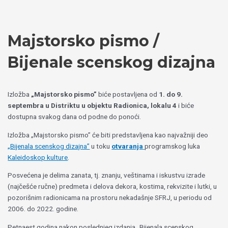
Пређи
Izaberite
на
jezik
садржај
Majstorsko pismo /
Bijenale scenskog dizajna
Izložba
„Majstorsko pismo”
biće postavljena od
1. do 9.
septembra u Distriktu u objektu Radionica, lokalu 4
i biće
dostupna svakog dana od podne do ponoći.
Izložba „Majstorsko pismo” će biti predstavljena kao najvažniji deo
„Bijenala scenskog dizajna”
u toku
otvaranja
programskog luka
Kaleidoskop kulture
.
Posvećena je delima zanata, tj. znanju, veštinama i iskustvu izrade
(najčešće ručne) predmeta i delova dekora, kostima, rekvizite i lutki, u
pozorišnim radionicama na prostoru nekadašnje SFRJ, u periodu od
2006. do 2022. godine.
Petnaest godina nakon poslednjeg izdanja „Bijenala scenskog