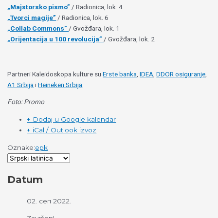
„Majstorsko pismo”
/ Radionica, lok. 4
„Tvorci magije”
/ Radionica, lok. 6
„Collab Commons”
/ Gvožđara, lok. 1
„Orijentacija u 100 revolucija”
/ Gvožđara, lok. 2
Partneri Kaleidoskopa kulture su
Erste banka
,
IDEA
,
DDOR osiguranje
,
A1 Srbija
i
Heineken Srbija
.
Foto: Promo
+ Dodaj u Google kalendar
+ iCal / Outlook izvoz
Oznake:
epk
Datum
02. сеп 2022.