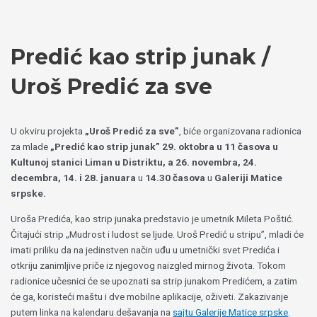
Пређи
Izaberite
на
jezik
садржај
Predić kao strip junak /
Uroš Predić za sve
U okviru projekta
„Uroš Predić za sve”
, biće organizovana radionica
za mlade
„Predić kao strip junak”
29. oktobra u 11 časova u
Kultunoj stanici Liman u Distriktu
, a 26. novembra, 24.
decembra, 14. i 28. januara
u
14.30 časova
u
Galeriji Matice
srpske
.
Uroša Predića, kao strip junaka predstavio je umetnik Mileta Poštić.
Čitajući strip „Mudrost i ludost se ljude. Uroš Predić u stripu”, mladi će
imati priliku da na jedinstven način uđu u umetnički svet Predića i
otkriju zanimljive priče iz njegovog naizgled mirnog života. Tokom
radionice učesnici će se upoznati sa strip junakom Predićem, a zatim
će ga, koristeći maštu i dve mobilne aplikacije, oživeti. Zakazivanje
putem linka na kalendaru dešavanja na
s
ajtu Galerije Matice srpske
.