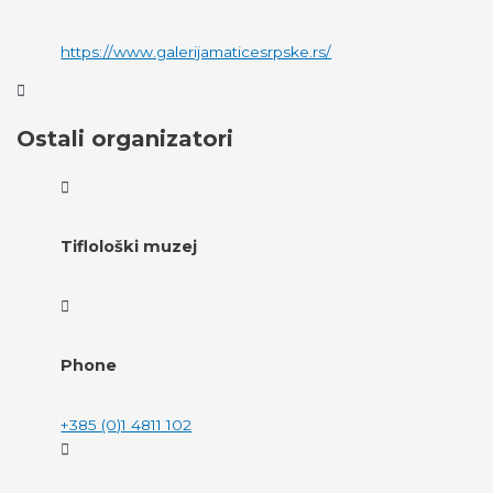
https://www.galerijamaticesrpske.rs/
Ostali organizatori
Tiflološki muzej
Phone
+385 (0)1 4811 102