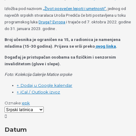
Izložba pod nazivom
„Život posvećen lepoti i umetnosti”
, jednog od
najvećih srpskih stvaralaca Uroša Predića će biti postavljena u toku
programskog luka
Druga? Evropa
i trajaće od 7. oktobra 2022. godine
do 31. januara 2023. godine .
Broj učesnika je ograničen na 15, a radionica je namenjena
mladima (15-30 godina). Prijava se vrši preko
ovog linka
.
Događaj je pristupačan osobama sa fizičkim i senzornim
invaliditetom (gluve i slepe).
Foto: Kolekcija Galerije Matice srpske
+ Dodaj u Google kalendar
+ iCal / Outlook izvoz
Oznake:
epk
Datum