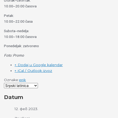
Utorak‒četvrtak:
10.00‒20.00 časova
Petak:
10.00‒22.00 časa
Subota‒nedelja:
10.00‒18.00 časova
Ponedeljak: zatvoreno
Foto: Promo
+ Dodaj u Google kalendar
+ iCal / Outlook izvoz
Oznake:
epk
Datum
12. феб 2023.