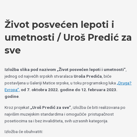
Пређи
Izaberite
на
jezik
садржај
Život posvećen lepoti i
umetnosti / Uroš Predić za
sve
Izložba slika pod nazivom „Život posvećen lepoti i umetnosti”
,
jednog od najvećih srpskih stvaralaca
Uroša Predića
, biće
postavljena u Galeriji Matice srpske, u toku programskog luka
„Druga?
Evropa”,
od 7. oktobra 2022. godine do 12. februara 2023.
godine
.
Kroz projekat
„Uroš Predić za sve”
, izložba će biti realizovana po
najvišim muzejskim standardima i omogućiće pristupačnost
posetiocima sa i bez invaliditeta, svih uzrasnih kategorija.
Izložba će obuhvatiti: