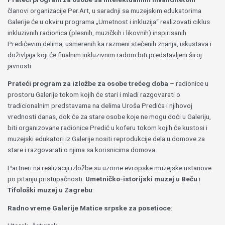
članovi organizacije Per.Art, u saradnji sa muzejskim edukatorima
Galerije će u okviru programa „Umetnost i inkluzija“ realizovati ciklus
inkluzivnih radionica (plesnih, muzičkih i likovnih) inspirisanih
Predićevim delima, usmerenih ka razmeni stečenih znanja, iskustava i
doživljaja koji će finalnim inkluzivnim radom biti predstavljeni široj
javnosti.
Prateći program za izložbe za osobe trećeg doba
– radionice u
prostoru Galerije tokom kojih će stari i mladi razgovarati o
tradicionalnim predstavama na delima Uroša Predića i njihovoj
vrednosti danas, dok će za stare osobe koje ne mogu doći u Galeriju,
biti organizovane radionice Predić u koferu tokom kojih će kustosi i
muzejski edukatori iz Galerije nositi reprodukcije dela u domove za
stare i razgovarati o njima sa korisnicima domova.
Partneri na realizaciji izložbe su uzorne evropske muzejske ustanove
po pitanju pristupačnosti:
Umetničko-i
storijski
muzej
u
Beču
i
Tifološki
muzej
u
Zagrebu
.
Radno vreme Galerije Matice srpske za posetioce
: