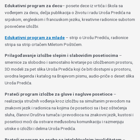
Edukativni program za decu
– posete dece iz vrtića i škola sa
vođenjem za decu, dečja publikacija o životu i radu Uroša Predića na
srpskom, engleskom i francuskom jeziku, kreativne radionice subotom
posvećene izložbi.
Edukativni program za mlade
– strip o Urošu Prediću, radionice
stripa sa strip crtačem Miletom Poštićem.
Prilagođavanje izložbe slepim i slabovidim posetiocima
–
smernice za slobodno i samostalno kretanje po izložbenom prostoru,
3D modeli za pet slika Uroša Predića koji će biti dostupni u prostoru,
uvodna legenda i katalog na Brajevom pismu, audio-priče o deset slika
Uroša Predića.
Prateći program izložbe za gluve i nagluve posetioce
–
realizacija stručnih vođenja kroz izložbu sa simultanim prevodom na
znakovni jezik i radionica na kojima će posetioci sa i bez oštećenja
sluha, članovi Društva tumača i prevodioca na znakovni jezik, kustosi i
posetioci moći da ostvare međusobnu komunikaciju i razmenjuju
utiske o izložbi i delima Uroša Predića.
Prateći program za osobe sa intelektualnim invaliditetom
–