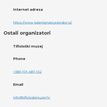
Internet adresa
https://www.galerijamaticesrpske.rs/
Ostali organizatori
Tiflološki muzej
Phone
+385 (0)1 4811 102
Email
info@tifloloskimuzej.hr