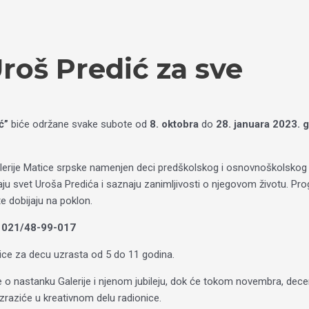
roš Predić za sve
ć”
biće održane svake subote od
8. oktobra
do
28. januara 2023. 
Galerije Matice srpske namenjen deci predškolskog i osnovnoškolskog 
ju svet Uroša Predića i saznaju zanimljivosti o njegovom životu. Prog
 dobijaju na poklon.
a 021/48-99-017
nice za decu uzrasta od 5 do 11 godina.
o nastanku Galerije i njenom jubileju, dok će tokom novembra, dece
izraziće u kreativnom delu radionice.