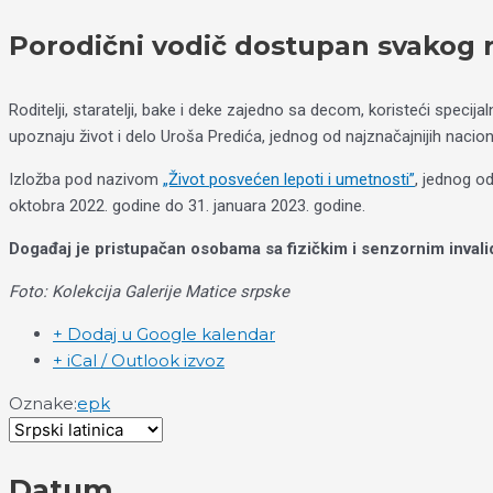
Porodični vodič dostupan svakog
Roditelji, staratelji, bake i deke zajedno sa decom, koristeći specija
upoznaju život i delo Uroša Predića, jednog od najznačajnijih nacio
Izložba pod nazivom
„Život posvećen lepoti i umetnosti”
, jednog o
oktobra 2022. godine do 31. januara 2023. godine.
Događaj je pristupačan osobama sa fizičkim i senzornim invalid
Foto: Kolekcija Galerije Matice srpske
+ Dodaj u Google kalendar
+ iCal / Outlook izvoz
Oznake:
epk
Datum