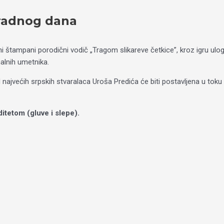
 radnog dana
lni štampani porodični vodič „Tragom slikareve četkice”, kroz igru ulog
nalnih umetnika.
d najvećih srpskih stvaralaca Uroša Predića će biti postavljena u to
itetom (gluve i slepe).