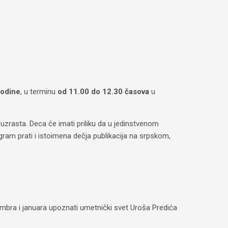
godine
, u terminu
od 11.00 do 12.30 časova
u
uzrasta. Deca će imati priliku da u jedinstvenom
ram prati i istoimena dečja publikacija na srpskom,
mbra i januara upoznati umetnički svet Uroša Predića