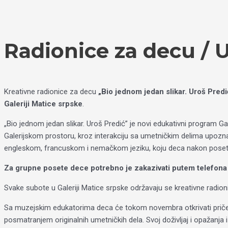
Пређи
Izaberite
на
jezik
садржај
Radionice za decu / U
Kreativne radionice za decu
„Bio jednom jedan slikar. Uroš Predi
Galeriji Matice srpske
.
„Bio jednom jedan slikar. Uroš Predić” je novi edukativni program 
Galerijskom prostoru, kroz interakciju sa umetničkim delima upozna
engleskom, francuskom i nemačkom jeziku, koju deca nakon posete
Za grupne posete dece potrebno je zakazivati putem telefon
Svake subote u Galeriji Matice srpske održavaju se kreativne radio
Sa muzejskim edukatorima deca će tokom novembra otkrivati priče 
posmatranjem originalnih umetničkih dela. Svoj doživljaj i opažanja 