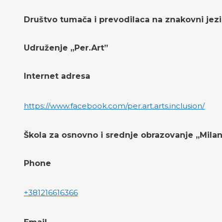
Društvo tumača i prevodilaca na znakovni jez
Udruženje „Per.Art”
Internet adresa
https://www.facebook.com/per.art.arts.inclusion/
Škola za osnovno i srednje obrazovanje „Mila
Phone
+381216616366