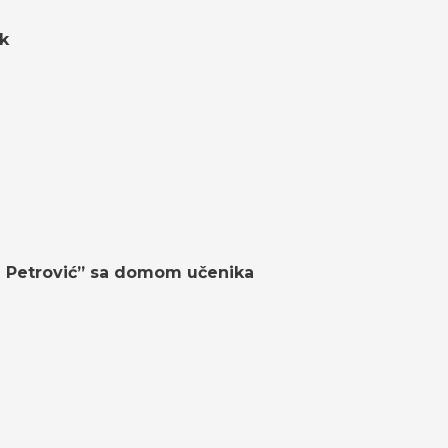
ik
n Petrović” sa domom učenika