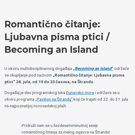
Пређи
Izaberite
на
jezik
садржај
Romantično čitanje:
Ljubavna pisma ptici /
Becoming an Island
U okviru multidisciplinarnog događaja
„
Becoming an Island
”
održaće
se okupljanje pod nazivom
„Romantično čitanje: Ljubavna pisma
ptici“ 28. jula, od 19 do 20 časova, na Štrandu.
Događaj je deo programskog luka
Dunavsko more
i održava se u
okviru programa
„Paviljon na Štrandu”
koji će trajati od 22. do 31. jula
na najpoznatijoj novosadskoj plaži.
Pridruži nam se u šezdesetominutnoj sesiji
romantičnog čitanja za malog zujavca na Štrandu!