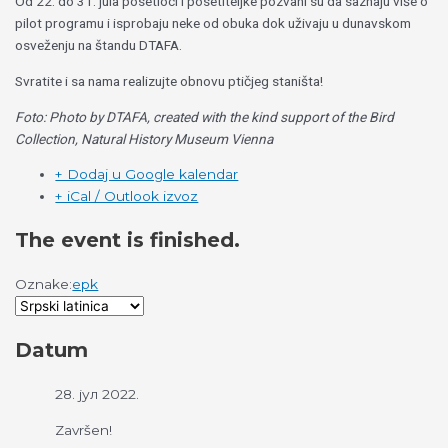
Od 22. do 31. jula posetioci i posetiteljke pozvani su da saznaju više o
pilot programu i isprobaju neke od obuka dok uživaju u dunavskom
osveženju na štandu DTAFA.
Svratite i sa nama realizujte obnovu ptičjeg staništa!
Foto: Photo by DTAFA, created with the kind support of the Bird
Collection, Natural History Museum Vienna
+ Dodaj u Google kalendar
+ iCal / Outlook izvoz
The event is finished.
Oznake:
epk
Datum
28. јул 2022.
Završen!