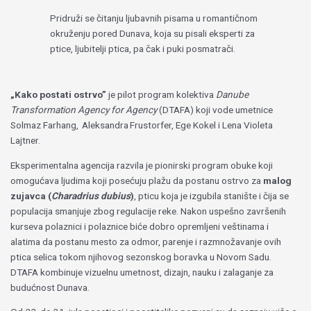
Pridruži se čitanju ljubavnih pisama u romantičnom
okruženju pored Dunava, koja su pisali eksperti za
ptice, ljubitelji ptica, pa čak i puki posmatrači.
„Kako postati ostrvo”
je pilot program kolektiva
Danube
Transformation Agency for Agency
(DTAFA) koji vode umetnice
Solmaz Farhang, Aleksandra Frustorfer, Ege Kokel i Lena Violeta
Lajtner.
Eksperimentalna agencija razvila je pionirski program obuke koji
omogućava ljudima koji posećuju plažu da postanu ostrvo za
malog
zujavca (
Charadrius dubius
)
, pticu koja je izgubila stanište i čija se
populacija smanjuje zbog regulacije reke. Nakon uspešno završenih
kurseva polaznici i polaznice biće dobro opremljeni veštinama i
alatima da postanu mesto za odmor, parenje i razmnožavanje ovih
ptica selica tokom njihovog sezonskog boravka u Novom Sadu.
DTAFA kombinuje vizuelnu umetnost, dizajn, nauku i zalaganje za
budućnost Dunava.