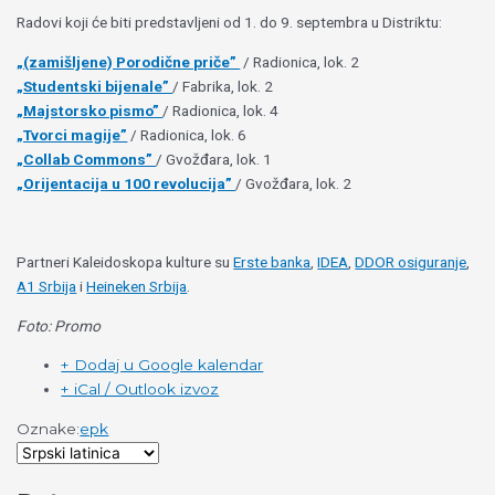
Radovi koji će biti predstavljeni od 1. do 9. septembra u Distriktu:
„(zamišljene) Porodične priče”
/ Radionica, lok. 2
„Studentski bijenale”
/ Fabrika, lok. 2
„Majstorsko pismo”
/ Radionica, lok. 4
„Tvorci magije”
/ Radionica, lok. 6
„Collab Commons”
/ Gvožđara, lok. 1
„Orijentacija u 100 revolucija”
/ Gvožđara, lok. 2
Partneri Kaleidoskopa kulture su
Erste banka
,
IDEA
,
DDOR osiguranje
,
A1 Srbija
i
Heineken Srbija
.
Foto: Promo
+ Dodaj u Google kalendar
+ iCal / Outlook izvoz
Oznake:
epk