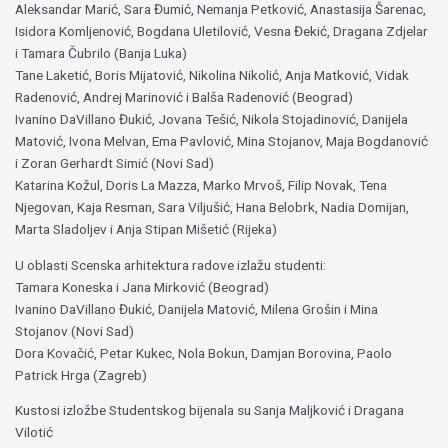
Aleksandar Marić, Sara Đumić, Nemanja Petković, Anastasija Šarenac,
Isidora Komljenović, Bogdana Uletilović, Vesna Đekić, Dragana Zdjelar
i Tamara Čubrilo (Banja Luka)
Tane Laketić, Boris Mijatović, Nikolina Nikolić, Anja Matković, Vidak
Radenović, Andrej Marinović i Balša Radenović (Beograd)
Ivanino DaVillano Đukić, Jovana Tešić, Nikola Stojadinović, Danijela
Matović, Ivona Melvan, Ema Pavlović, Mina Stojanov, Maja Bogdanović
i Zoran Gerhardt Simić (Novi Sad)
Katarina Kožul, Doris La Mazza, Marko Mrvoš, Filip Novak, Tena
Njegovan, Kaja Resman, Sara Viljušić, Hana Belobrk, Nadia Domijan,
Marta Sladoljev i Anja Stipan Mišetić (Rijeka)
U oblasti Scenska arhitektura radove izlažu studenti:
Tamara Koneska i Jana Mirković (Beograd)
Ivanino DaVillano Đukić, Danijela Matović, Milena Grošin i Mina
Stojanov (Novi Sad)
Dora Kovačić, Petar Kukec, Nola Bokun, Damjan Borovina, Paolo
Patrick Hrga (Zagreb)
Kustosi izložbe Studentskog bijenala su Sanja Maljković i Dragana
Vilotić