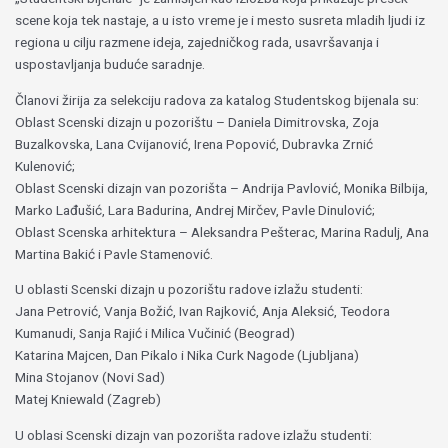
scene koja tek nastaje, a u isto vreme je i mesto susreta mladih ljudi iz
regiona u cilju razmene ideja, zajedničkog rada, usavršavanja i
uspostavljanja buduće saradnje.
Članovi žirija za selekciju radova za katalog Studentskog bijenala su:
Oblast Scenski dizajn u pozorištu – Daniela Dimitrovska, Zoja
Buzalkovska, Lana Cvijanović, Irena Popović, Dubravka Zrnić
Kulenović;
Oblast Scenski dizajn van pozorišta – Andrija Pavlović, Monika Bilbija,
Marko Lađušić, Lara Badurina, Andrej Mirčev, Pavle Dinulović;
Oblast Scenska arhitektura – Aleksandra Pešterac, Marina Radulj, Ana
Martina Bakić i Pavle Stamenović.
U oblasti Scenski dizajn u pozorištu radove izlažu studenti:
Jana Petrović, Vanja Božić, Ivan Rajković, Anja Aleksić, Teodora
Kumanudi, Sanja Rajić i Milica Vučinić (Beograd)
Katarina Majcen, Dan Pikalo i Nika Curk Nagode (Ljubljana)
Mina Stojanov (Novi Sad)
Matej Kniewald (Zagreb)
U oblasi Scenski dizajn van pozorišta radove izlažu studenti: