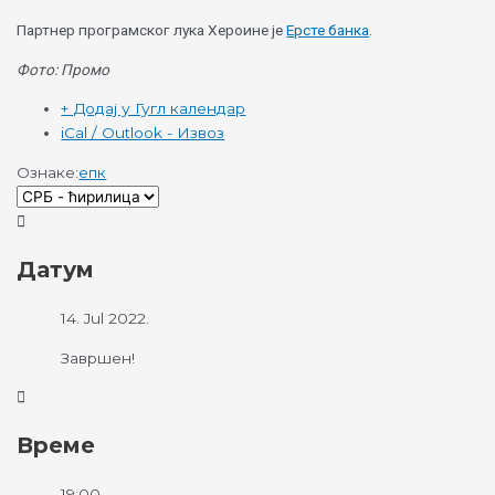
Партнер програмског лука Хероине је
Ерсте банка
.
Фото: Промо
+ Додај у Гугл календар
iCal / Outlook - Извоз
Ознаке:
епк
Датум
14. Jul 2022.
Завршен!
Време
19:00