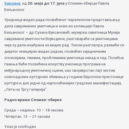
Хероине
, од
20. маја до 17. јула
у Спомен-збирци Павла
Бељанског.
Уредница видео рада посвећеног паралелном представљању
дела савремених уметница и оних из колекције Павла
Бељанског – др Сузана Вуксановић, музејска саветница Музеја
савремене уметности Војводине, разговараће са уметницама
чија су дела изабрана за видео рад. Током разговора, развиће се
дијалог инициран видео радом, посвећен заједничким
опсесијама, темама, проблемима уметница некад и сад. Посебна
пажња биће посвећена искуству учесница програма на
међународној уметничкој сцени, као својеврстан лајт мотив
новосадских културних збивања у години Европске престонице
културе и део једне од најпосећенијих градских манифестација,
„Лета на Тргу галерија”.
Радно време Спомен-збирке
:
Среда – недеља: 10 – 18 часова
Четвртак: 13 – 21 часова
Улаз је слободан.