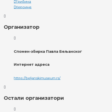
Трибина
Хероине
Организатор
Спомен-збирка Павла Бељанског
Интернет адреса
https://beljanskimuseum.rs/
Остали организатори