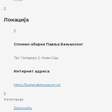
Локација
Спомен-збирка Павља Бељанског
Трг Галерија 2, Нови Сад
Интернет адреса
https://beljanskimuseum.rs/
Категорија
Изложба