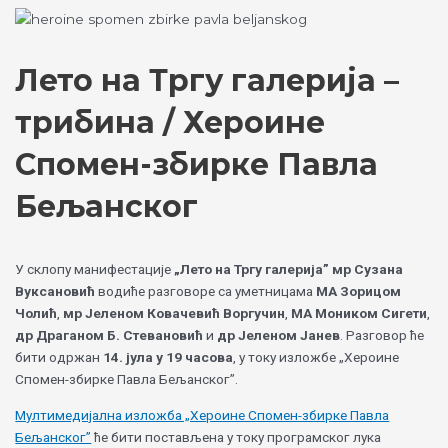
Skip
Choose
to
a
content
language
Лето на Тргу галерија –
трибина / Хероине
Спомен-збирке Павла
Бељанског
У склопу манифестације
„Лето на Тргу галерија”
мр Сузана
Вуксановић
водиће разговоре са уметницама
МА Зорицом
Чолић
,
мр Јеленом Ковачевић Воргучин
,
МА Моником Сигети
,
др Драганом Б. Стевановић
и
др Јеленом Јанев
. Разговор ће
бити одржан
14. јула у 19 часова
, у току изложбе „Хероине
Спомен-збирке Павла Бељанског”.
Мултимедијална изложба „Хероине Спомен-збирке Павла
Бељанског”
ће бити постављена у току програмског лука