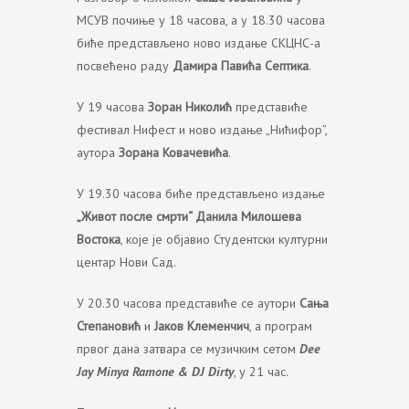
МСУВ почиње у 18 часова, а у 18.30 часова
биће представљено ново издање СКЦНС-а
посвећено раду
Дамира Павића Септика
.
У 19 часова
Зоран Николић
представиће
фестивал Нифест и ново издање „Нићифор”,
аутора
Зорана Ковачевића
.
У 19.30 часова биће представљено издање
„Живот после смрти“ Данила Милошева
Востока
, које је објавио Студентски културни
центар Нови Сад.
У 20.30 часова представиће се аутори
Сања
Степановић
и
Јаков Клеменчич
, а програм
првог дана затвара се музичким сетом
Dee
Jay Minya Ramone & DJ Dirty
, у 21 час.