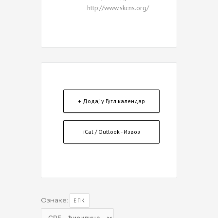
http://www.skcns.org/
+ Додај у Гугл календар
iCal / Outlook - Извоз
Ознаке:
ЕПК
Choose