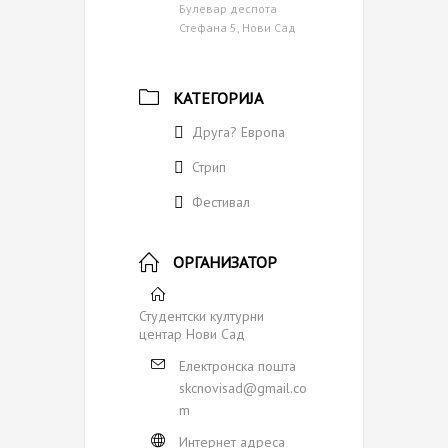
Булевар деспота
Стефана 5, Нови Сад
КАТЕГОРИЈА
Друга? Европа
Стрип
Фестивал
ОРГАНИЗАТОР
Студентски културни
центар Нови Сад
Електронска пошта
skcnovisad@gmail.co
m
Интернет адреса