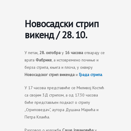
Skip
to
content
Новосадски стрип
викенд / 28. 10.
У петак,
28. октобра
у
16 часова
отварају се
врата
Фабрике
, а истовремено почиње и
берза стрипа, књига и плоча, у оквиру
Новосадског стрип викенда
и
Града стрипа
.
У 17 часова представиће се Миливој Костић
са својим 3Д стрипом, а од 17.30 часова
биће представљен подкаст о стрипу
„Стриповедач“, аутора Душана Мајкића и
Петра Клаића.
Разговор о изложби
Саше Јовановића
у