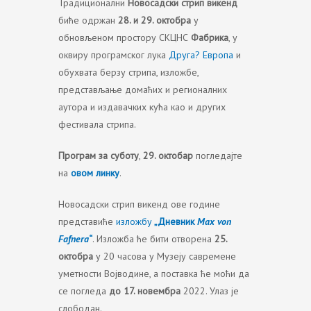
Традиционални
Новосадски стрип викенд
биће одржан
28. и 29. октобра
у
обновљеном простору СКЦНС
Фабрика
, у
оквиру програмског лука
Друга? Европа
и
обухвата берзу стрипа, изложбе,
представљање домаћих и регионалних
аутора и издавачких кућа као и других
фестивала стрипа.
Програм за суботу
,
29. октобар
погледајте
на
овом линку
.
Новосадски стрип викенд ове године
представиће
изложбу
„Дневник
Max von
Fafnera
“
. Изложба ће бити отворена
25.
октобра
у 20 часова у Музеју савремене
уметности Војводине, а поставка ће моћи да
се погледа
до 17. новембра
2022. Улаз је
слободан.