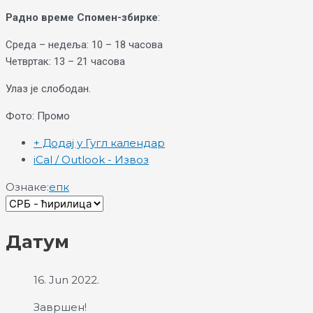
Радно време Спомен-збирке
:
Среда – недеља: 10 – 18 часова
Четвртак: 13 – 21 часова
Улаз је слободан.
Фото: Промо
+ Додај у Гугл календар
iCal / Outlook - Извоз
Ознаке:
епк
Датум
16. Jun 2022.
Завршен!