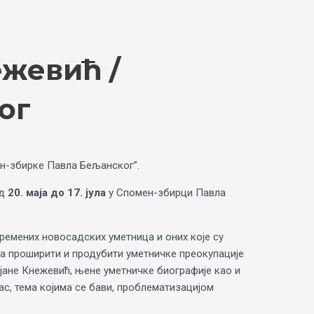
ежевић /
ог
н-збирке Павла Бељанског”.
од
20. маја до 17. јула
у Спомен-збирци Павла
ремених новосадских уметница и оних које су
ра проширити и продубити уметничке преокупације
јане Кнежевић, њене уметничке биографије као и
ас, тема којима се бави, проблематизацијом