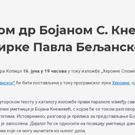
ом др Бојаном С. Кн
ирке Павла Бељанск
ера Копицл
16. јуна у 19 часова
у току изложбе „Хероине Споме
анског”
ће бити постављена у току програмског лука
Хероине
, 
торском тексту у каталогу изложбе прави паралеле између сав
них уметница је Бојана Кнежевић, с којом ће се током разгово
тетима. Истовремено, разговор је прилика за представљање Бо
је запослена. Дијалог ће се односити на позицију уметнице дан
ма које се могу ишчитати из њеног дела.