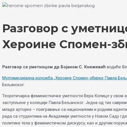
Skip
Choose
to
a
content
language
Разговор с уметниц
Хероине Спомен-зб
Разговор са уметноцом др Бојаном С. Кнежевић
водиће В
Мултимедијална изложба „Хероине Спомен-збирке Павла Бељ
Бељанског.
Теоретичарка феминисткичке уметности Вера Копицл у свом ау
заступљене у колецији Павла Бељанског. Једна од тих савреме
младе ауторке – поигравање са националним и родним иденти
рада са студентима на Академији уметности у Новом Саду где 
политике тела у феминистичком дискурсу, као и другим порука