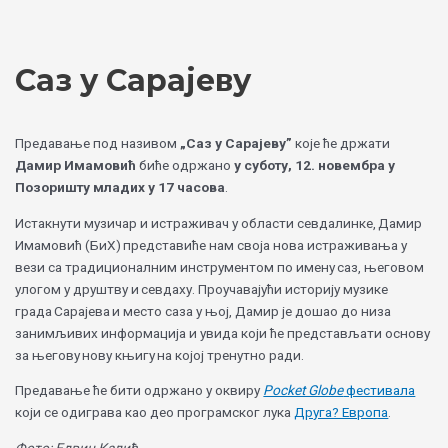
Skip
Choose
to
a
content
language
Саз у Сарајеву
Предавање под називом
„Саз у Сарајеву”
које ће држати
Дамир Имамовић
биће одржано
у суботу, 12. новембра у
Позоришту младих у 17 часова
.
Истакнути музичар и истраживач у области севдалинке, Дамир
Имамовић (БиХ) представиће нам своја нова истраживања у
вези са традиционалним инструментом по имену саз, његовом
улогом у друштву и севдаху. Проучавајући историју музике
града Сарајева и место саза у њој, Дамир је дошао до низа
занимљивих информација и увида који ће представљати основу
за његову нову књигу на којој тренутно ради.
Предавање ће бити одржано у оквиру
Pockеt Globe
фестивала
који се одиграва као део програмског лука
Друга? Европа
.