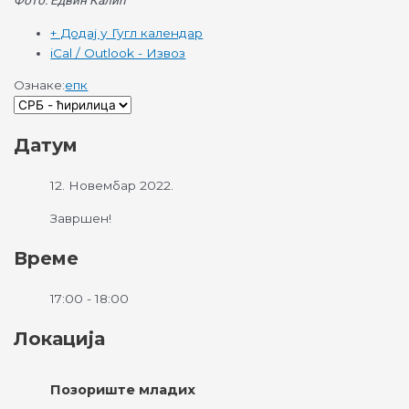
Фото: Едвин Калић
+ Додај у Гугл календар
iCal / Outlook - Извоз
Ознаке:
епк
Датум
12. Новембар 2022.
Завршен!
Време
17:00 - 18:00
Локација
Позориште младих