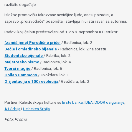
različite događaje.
Izložbe promovišu takozvane nevidljive ljude, one u pozadini, a
zapravo „proizvođače” pozorišta i stavljaju ih u istu ravan sa autorima.
Radovi koji će biti predstavljeni od 1. do 9. septembra u Distriktu:
(zamišljene) Porodične priče
/ Radionica, lok. 2
Dečje i omladinsko bijenale
/ Radionica, lok. 2 na spratu
Studentsko bijenale
/ Fabrika, lok. 2
Majstorsko pismo
/ Radionica, lok. 4
Tvorci magije
/ Radionica, lok. 6
Collab Commons
/ Gvožđara, lok. 1
Orijentacija u 100 revolucija
/ Gvožđara, lok. 2
Partneri Kaleidoskopa kulture su
Erste banka
,
IDEA
,
DDOR osiguranje
,
A1 Srbija
i
Heineken Srbija
.
Foto: Promo