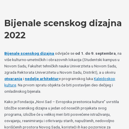
Пређи
Izaberite
на
jezik
садржај
Bijenale scenskog dizajna
2022
Bijenale scenskog dizajna
odvijaće se
od 1. do 9. septembra
, na
više kulturno-umetničkih i obrazovnih lokacija (Studentski kampus u
Novom Sadu, Fakultet tehničkih nauka Univerziteta u Novom Sadu,
zgrada Rektorata Univerziteta u Novom Sadu, Distrikt), a u okviru
otvaranja
i
nedelje arhitektur
e programskog luka
Kaleidoskop
kulture
. Na prvom spratu objekta će biti postavljen deo dečijeg i
omladinskog bijenala.
Kako je Fondacija „Novi Sad – Evropska prestonica kulture” uvrstila
Izložbe scenskog dizajna u jedan od nosećih projekata svog
programa, izložbe će u velikoj meri biti posvećene istraživanju,
osvajanju, reanimiranju i otkrivanju starih, napuštenih, nedovoljno
korišćenih prostora Novog Sada, koristeći ih kao pozornice za