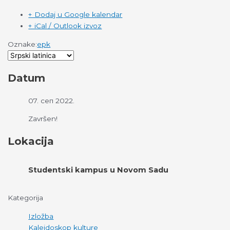
+ Dodaj u Google kalendar
+ iCal / Outlook izvoz
Oznake:
epk
Datum
07. сеп 2022.
Završen!
Lokacija
Studentski kampus u Novom Sadu
Kategorija
Izložba
Kaleidoskop kulture