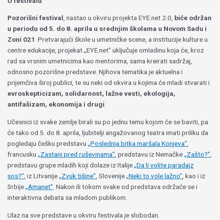
O festivalu
:
Pozorišni festival
, nastao u okviru projekta EYE.net 2.0,
biće održan
u periodu od 5. do 8. aprila u srednjim školama u Novom Sadu i
Zoni 021
. Pretvarajući škole u umetničke scene, a institucije kulture u
centre edukacije, projekat „EYE.net” uključuje omladinu koja će, kroz
rad sa vrsnim umetnicima kao mentorima, sama kreirati sadržaj,
odnosno pozorišne predstave. Njihova tematika je aktuelna i
prijemčiva široj publici, te su neki od okvira u kojima će mladi stvarati i
evroskepticizam, solidarnost, lažne vesti, ekologija,
antifašizam, ekonomija i drugi
.
Učesnici iz svake zemlje birali su po jednu temu kojom će se baviti, pa
će tako od 5. do 8. aprila, ljubitelji angažovanog teatra imati priliku da
pogledaju češku predstavu
„Poslednja bitka maršala Konjeva”
,
francusku
„Zastani pred ruševinama”
, predstavu iz Nemačke
„Zašto?”
,
predstavu grupe mladih koji dolaze iz Italije
„Da li volite paradajz
sos?”
, iz Litvanije
„Zvuk tišine”
, Slovenije
„Neki to vole lažno”
, kao i iz
Srbije
„Amanet”
. Nakon ili tokom svake od predstava održaće se i
interaktivna debata sa mladom publikom.
Ulaz na sve predstave u okviru festivala je slobodan.