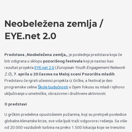
Пређи
Izaberite
на
jezik
садржај
Neobeležena zemlja /
ЕYE.net 2.0
Predstava
„
Neobeležena zemlja
„, je poslednja predstava koja će
biti odigrana u sklopu
pozorišnog festivala
koji je nastao kao
rezultat projekta
ЕYE.net 2.0
(
European Youth Engagement Network
2.0
),
7. aprila u 20 časova na Maloj sceni Pozorišta mladih
.
Predstavu će igrati učesnici projekta iz Grčke, a festival je deo
programske celine
Škole budućnosti
u čijem fokusu su mladi i njihovo
uključivanje u umetničke, obrazovne i društvene aktivnosti.
O predstavi
:
U grčkim predelima opustošenim požarima, koji su pretrpeli posledice
globalne klimatske krize, sve više ljudi traži odgovore i rešenja. Sa više
od 20.000 vazdušnih turbina na preko 1.500 lokacija koje se trenutno