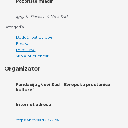
Pozorište mladih
Ignjata Pavlasa 4 Novi Sad
Kategorija
Budućnost Evrope
Festival
Predstava
Škole budućnosti
Organizator
Fondacija „Novi Sad – Evropska prestonica
kulture”
Internet adresa
https://novisad2022.rs/