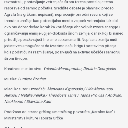
razmatraju, postavljanje vetrenjača širom terena postalo je tema
rasprave od samog početka. Središte debate je planinski predeo
Agrafa (na grčkom: nepisani), neprocenjiv prirodni resurs koji se
trenutno uređuje kao potencijalno mesto za park vetrenjača. Iako bi
ovo bio dobrodošao korak ka korišćenju obnovljivih izvora energije i
ograničavanju emisije ugljen-dioksida širom zemlje, danak koji bi naneo
prirodi je poražavajući i ne sme se zanemariti. Nepisana zemlja nudi
jedinstvenu mogućnost da izrazimo našu brigu i postavimo pitanja
koja podstiču na razmišljanje, pozivajući na aktivno učešće i saradnju
širom Evrope.
Kreativno mentorstvo:
Yolanda Markopoulou, Dimitris Georgiadis
Muzika:
Lumiere Brother
Mladi koautori i izvođači:
Menelaos Kyparissis / Lida Manousou
Alexiou / Natalia Peleka / Theodosis Tanis / Tasos Provias / Andriani
Neokleous / Stavriana Kadi
Podržano od strane grčkog umetničkog pozorišta „Karolos Kun” i
Ministarstva kulture i sporta Grčke