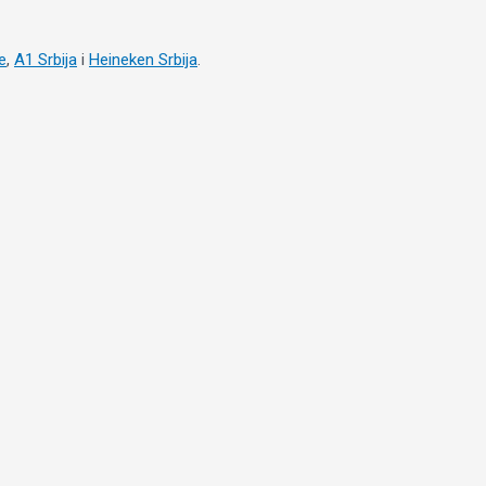
e
,
A1 Srbija
i
Heineken Srbija
.