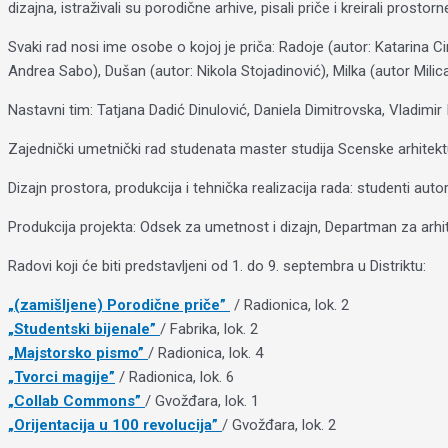
dizajna, istraživali su porodične arhive, pisali priče i kreirali prosto
Svaki rad nosi ime osobe o kojoj je priča: Radoje (autor: Katarina Cim
Andrea Sabo), Dušan (autor: Nikola Stojadinović), Milka (autor Milic
Nastavni tim: Tatjana Dadić Dinulović, Daniela Dimitrovska, Vladimir Il
Zajednički umetnički rad studenata master studija Scenske arhitektu
Dizajn prostora, produkcija i tehnička realizacija rada: studenti autor
Produkcija projekta: Odsek za umetnost i dizajn, Departman za arhi
Radovi koji će biti predstavljeni od 1. do 9. septembra u Distriktu:
„(zamišljene) Porodične priče”
/ Radionica, lok. 2
„Studentski bijenale”
/ Fabrika, lok. 2
„Majstorsko pismo”
/ Radionica, lok. 4
„Tvorci magije”
/ Radionica, lok. 6
„Collab Commons”
/ Gvožđara, lok. 1
„Orijentacija u 100 revolucija”
/ Gvožđara, lok. 2