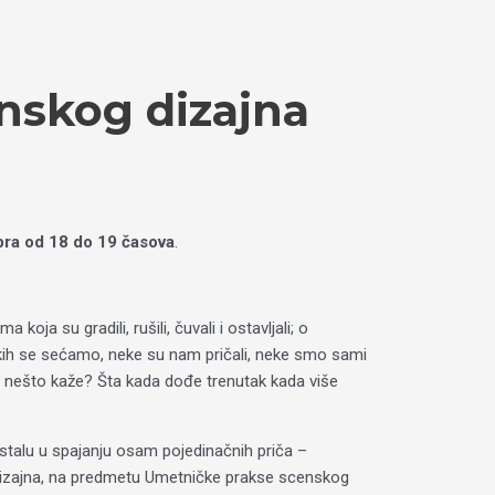
enskog dizajna
bra od 18 do 19 časova
.
a koja su gradili, rušili, čuvali i ostavljali; o
u. Nekih se sećamo, neke su nam pričali, neke smo sami
ma nešto kaže? Šta kada dođe trenutak kada više
astalu u spajanju osam pojedinačnih priča –
i dizajna, na predmetu Umetničke prakse scenskog