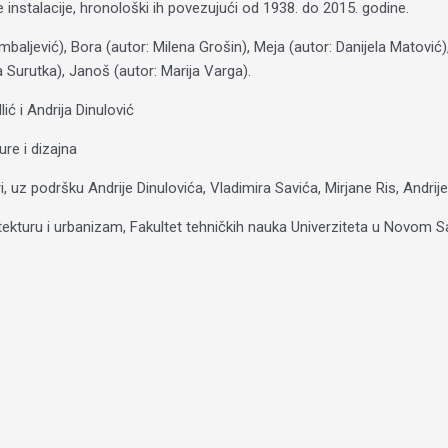
rne instalacije, hronološki ih povezujući od 1938. do 2015. godine.
baljević), Bora (autor: Milena Grošin), Meja (autor: Danijela Matović),
a Surutka), Janoš (autor: Marija Varga).
ić i Andrija Dinulović
re i dizajna
i, uz podršku Andrije Dinulovića, Vladimira Savića, Mirjane Ris, Andrije
tekturu i urbanizam, Fakultet tehničkih nauka Univerziteta u Novom 