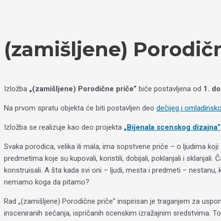
Пређи
Izaberite
на
jezik
садржај
(zamišljene) Porodičn
Izložba
„(zamišljene) Porodične priče”
biće postavljena od
1. do
Na prvom spratu objekta će biti postavljen deo
dečijeg i omladinsko
Izložba se realizuje kao deo projekta
„
Bijenala
scenskog dizajna”
Svaka porodica, velika ili mala, ima sopstvene priče – o ljudima koji su bi
predmetima koje su kupovali, koristili, dobijali, poklanjali i sklanja
konstruisali. A šta kada svi oni – ljudi, mesta i predmeti – nestan
nemamo koga da pitamo?
Rad „(zamišljene) Porodične priče” inspirisan je traganjem za uspo
insceniranih sećanja, ispričanih scenskim izražajnim sredstvima. 