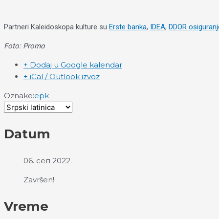
Partneri Kaleidoskopa kulture su
Erste banka
,
IDEA
,
DDOR osiguranj
Foto: Promo
+ Dodaj u Google kalendar
+ iCal / Outlook izvoz
Oznake:
epk
Datum
06. сеп 2022.
Završen!
Vreme