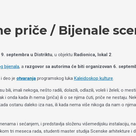
e priče / Bijenale sc
 9. septembra u Distriktu
, u objektu
Radionica, lokal 2
.
g bijenala
, a
razgovor sa autorima će biti organizovan 6. septem
i deo je
otvaranja
programskog luka
Kaleidoskop kulture
.
li, imali nekoga, nešto radili, dolazili, odlazili, voleli i želeli; o mestim
li. Čak i onda kada ih nema (priča) ili o se njima ćuti, priče ne nestaj
u, kada ostanu daleko iza nas, ili kada nema više nikoga da nam o nji
menama i sećanjem, i predstavlja složenu višemedijsku instalaciju, n
Tokom tri meseca rada, studenti master studija Scenske arhitekture 