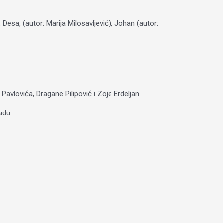
 Desa, (autor: Marija Milosavljević), Johan (autor:
 Pavlovića, Dragane Pilipović i Zoje Erdeljan.
Sadu