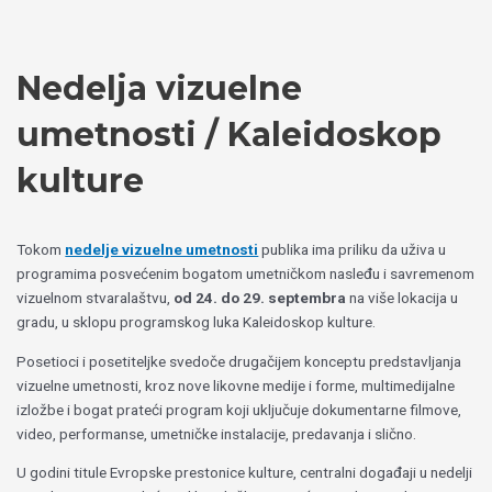
Пређи
Izaberite
на
jezik
садржај
Nedelja vizuelne
umetnosti / Kaleidoskop
kulture
Tokom
nedelje vizuelne umetnosti
publika ima priliku da uživa u
programima posvećenim bogatom umetničkom nasleđu i savremenom
vizuelnom stvaralaštvu,
od 24. do 29. septembra
na više lokacija u
gradu, u sklopu programskog luka Kaleidoskop kulture.
Posetioci i posetiteljke svedoče drugačijem konceptu predstavljanja
vizuelne umetnosti, kroz nove likovne medije i forme, multimedijalne
izložbe i bogat prateći program koji uključuje dokumentarne filmove,
video, performanse, umetničke instalacije, predavanja i slično.
U godini titule Evropske prestonice kulture, centralni događaji u nedelji