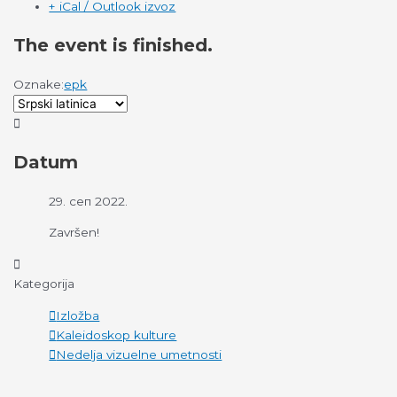
+ iCal / Outlook izvoz
The event is finished.
Oznake:
epk
Datum
29. сеп 2022.
Završen!
Kategorija
Izložba
Kaleidoskop kulture
Nedelja vizuelne umetnosti