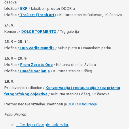
časova
Izložba /
EXP
/ Izložbeni prostor DDOR-a
Izložba /
Treš art (Trash art
)
/ Kulturna stanica Bukovac, 19 časova
24. 9.
Koncert /
DOLCE TORMENTO
/ Trg galerija
25. 9 – 25. 11.
Izložba /
Quo Vadis Mundi?
/ Subin plato u Limanskom parku
26. 9 – 29. 9.
Izložba /
From Zero to One
/ Kulturna stanica Svilara
Izložba /
Umeće sanjanja
/ Kulturna stanica Eđšeg
28. 9.
Predavanje i radionice /
Konzervacija i restauracija kroz prizmu
fotografskog objektiva
/ Kulturna stanica Eđšeg, 12 časova
Partner nedelje vizuelne umetnosti je
DDOR osiguranje
.
Foto: Promo
+ Dodaj u Google kalendar