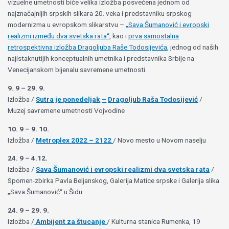
vizuelne umetnosti biće velika izložba posvećena jednom od
najznačajnijih srpskih slikara 20. veka i predstavniku srpskog
modernizma u evropskom slikarstvu –
„Sava Šumanović i evropski
realizmi između dva svetska rata“
, kao i
prva samostalna
retrospektivna izložba Dragoljuba Raše Todosijevića
, jednog od naših
najistaknutijih konceptualnih umetnika i predstavnika Srbije na
Venecijanskom bijenalu savremene umetnosti.
9. 9 – 29. 9.
Izložba /
Sutra je ponedeljak
–
Dragoljub Raša Todosijević
/
Muzej savremene umetnosti Vojvodine
10. 9 – 9. 10.
Izložba /
Metroplex 2022 – 2122
/ Novo mesto u Novom naselju
24. 9 – 4.12.
Izložba /
Sava Šumanović i evropski realizmi dva svetska ra
ta
/
Spomen-zbirka Pavla Beljanskog, Galerija Matice srpske i Galerija slika
„Sava Šumanović“ u Šidu
24. 9 – 29. 9.
Izložba /
Ambijent za štucanje
/ Kulturna stanica Rumenka, 19