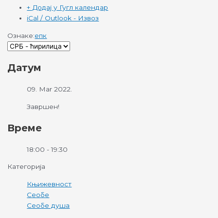
+ Додај у Гугл календар
iCal / Outlook - Извоз
Ознаке:
епк
Датум
09. Mar 2022.
Завршен!
Време
18:00 - 19:30
Категорија
Књижевност
Сеобе
Сеобе душа