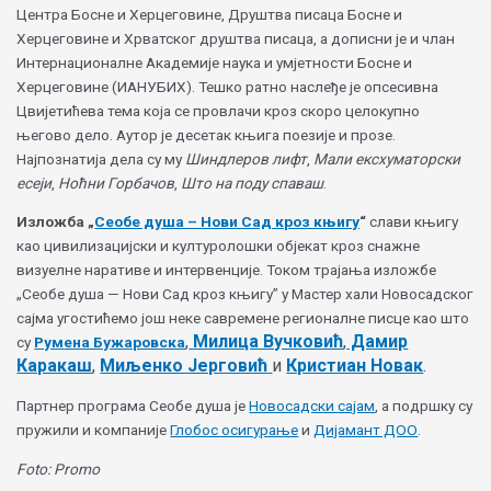
Центра Босне и Херцеговине, Друштва писаца Босне и
Херцеговине и Хрватског друштва писаца, а дописни је и члан
Интернационалне Академије наука и умјетности Босне и
Херцеговине (ИАНУБИХ). Тешко ратно наслеђе је опсесивна
Цвијетићева тема која се провлачи кроз скоро целокупно
његово дело. Аутор је десетак књига поезије и прозе.
Најпознатија дела су му
Шиндлеров лифт
,
Мали ексхуматорски
есеји
,
Ноћни Горбачов
,
Што на поду спаваш
.
Изложба „
Сеобе душа – Нови Сад кроз књигу
“
слави књигу
као цивилизацијски и културолошки објекат кроз снажне
визуелне наративе и интервенције. Током трајања изложбе
„Сеобе душа — Нови Сад кроз књигу” у Мастер хали Новосадског
сајма угостићемо још неке савремене регионалне писце као што
,
Милица Вучковић
,
Дамир
су
Рум
ена Бужарoвска
Каракаш
,
Миљенко Јерговић
и
Кристиан Новак
.
Партнер програма Сеобе душа је
Новосадски сајам
, а подршку су
пружили и компаније
Глобос осигурање
и
Дијамант ДОО
.
Foto: Promo