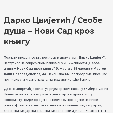
Skip
Choose
to
a
content
language
Дарко Цвијетић / Сеобе
душа – Нови Сад кроз
књигу
Познати писац, песник, режисер и драматург,
Дарко Цвијетић
,
наступиће на савременом павиљону књижевности
„Сеобе
душа – Нови Сад кроз књигу” 9. марта у 18 часова у Мастер
Хали Новосадског сајма
. Након званичног програма, писац ће
потписивати књиге на штанду издавачке куће Зенит.
Дарко Цвијетић
је рођен у приједорском насељу Љубија Рудник.
Пише песме и кратке приче, а режисер је и драматург у
Позоришту Приједор. Нјегове песме су превођене на више
језика: француски, енглески, немачки, словеначки, хебрејски,
албански, мађарски, пољски, македонски и јидиш. Члан је П.Е.Н.