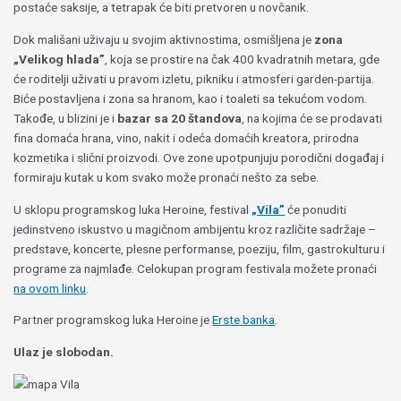
postaće saksije, a tetrapak će biti pretvoren u novčanik.
Dok mališani uživaju u svojim aktivnostima, osmišljena je
zona
„Velikog hlada”
, koja se prostire na čak 400 kvadratnih metara, gde
će roditelji uživati u pravom izletu, pikniku i atmosferi garden-partija.
Biće postavljena i zona sa hranom, kao i toaleti sa tekućom vodom.
Takođe, u blizini je i
bazar sa 20 štandova
, na kojima će se prodavati
fina domaća hrana, vino, nakit i odeća domaćih kreatora, prirodna
kozmetika i slični proizvodi. Ove zone upotpunjuju porodični događaj i
formiraju kutak u kom svako može pronaći nešto za sebe.
U sklopu programskog luka Heroine, festival
„Vila”
će ponuditi
jedinstveno iskustvo u magičnom ambijentu kroz različite sadržaje –
predstave, koncerte, plesne performanse, poeziju, film, gastrokulturu i
programe za najmlađe. Celokupan program festivala možete pronaći
na ovom linku
.
Partner programskog luka Heroine je
Erste banka
.
Ulaz je slobodan.