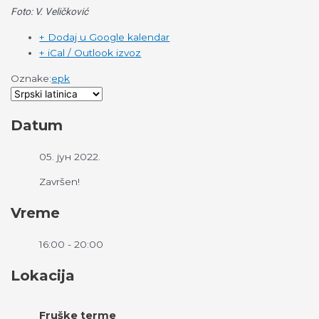
Foto: V. Veličković
+ Dodaj u Google kalendar
+ iCal / Outlook izvoz
Oznake:
epk
Datum
05. јун 2022.
Završen!
Vreme
16:00 - 20:00
Lokacija
Fruške terme