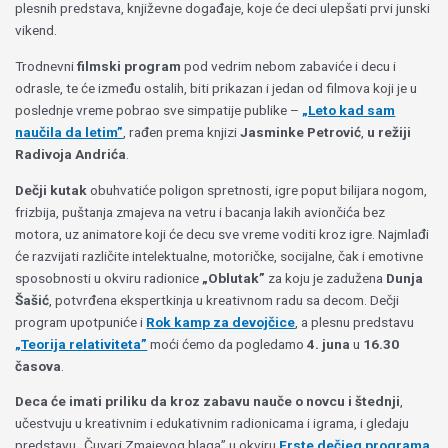
plesnih predstava, književne događaje, koje će deci ulepšati prvi junski
vikend.
Trodnevni
filmski program
pod vedrim nebom zabaviće i decu i
odrasle, te će između ostalih, biti prikazan i jedan od filmova koji je u
poslednje vreme pobrao sve simpatije publike –
„Leto kad sam
naučila da letim”
, rađen prema knjizi
Jasminke Petrović
,
u režiji
Radivoja Andrića
.
Dečji kutak
obuhvatiće poligon spretnosti, igre poput bilijara nogom,
frizbija, puštanja zmajeva na vetru i bacanja lakih aviončića bez
motora, uz animatore koji će decu sve vreme voditi kroz igre. Najmlađi
će razvijati različite intelektualne, motoričke, socijalne, čak i emotivne
sposobnosti u okviru radionice
„Oblutak”
za koju je zadužena
Dunja
Šašić
, potvrđena ekspertkinja u kreativnom radu sa decom. Dečji
program upotpuniće i
Rok kamp za devojčice
, a plesnu predstavu
„Teorija relativiteta”
moći ćemo da pogledamo
4. juna
u
16.30
časova
.
Deca će imati priliku da kroz zabavu nauče o novcu i štednji
,
učestvuju u kreativnim i edukativnim radionicama i igrama, i gledaju
predstavu „Čuvari Zmajevog blaga” u okviru
Erste
dečjeg programa