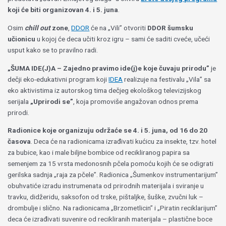
koji će biti organizovan 4. i 5. juna
.
Osim
chill out
zone
,
DDOR
će na „Vili” otvoriti
DDOR šumsku
učionicu
u kojoj će deca učiti kroz igru – sami će saditi cveće, učeći
usput kako se to pravilno radi.
„ŠUMA IDE(J)A – Zajedno pravimo ide(j)e koje čuvaju prirodu”
je
dečji eko-edukativni program koji
IDEA
realizuje na festivalu „Vila” sa
eko aktivistima iz autorskog tima dečjeg ekološkog televizijskog
serijala
„Uprirodi se”
, koja promoviše angažovan odnos prema
prirodi.
Radionice koje organizuju održaće se 4. i 5. juna, od 16 do 20
časova
. Deca će na radionicama izrađivati kućicu za insekte, tzv. hotel
za bubice, kao i male biljne bombice od recikliranog papira sa
semenjem za 15 vrsta medonosnih pčela pomoću kojih će se odigrati
gerilska sadnja „raja za pčele”. Radionica „Šumenkov instrumentarijum”
obuhvatiće izradu instrumenata od prirodnih materijala i sviranje u
travku, didžeridu, saksofon od trske, pištaljke, šuške, zvučni luk –
drombulje i slično. Na radionicama „Brzometlicin” i „Piratin reciklarijum”
deca će izrađivati suvenire od recikliranih materijala – plastične boce