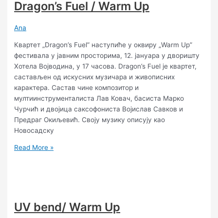
Dragon’s Fuel / Warm Up
Ana
Квартет „Dragon’s Fuel” наступиће у оквиру „Warm Up”
фестивала у јавним просторима, 12. јануара у дворишту
Хотела Војводина, у 17 часова. Dragon’s Fuel је квартет,
састављен од искусних музичара и живописних
карактера. Састав чине композитор и
мултиинструменталиста Лав Ковач, басиста Марко
Чурчић и двојица саксофониста Војислав Савков и
Предраг Окиљевић. Своју музику описују као
Новосадску
Read More »
UV bend/ Warm Up