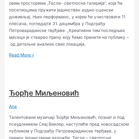
овим просторима „Тесла- светлосна галерија”, која ће
посетиоцима пружити јединствен аудио-сценски
доживљај. Њен перформанс, у којем ће учествовати 11
плесача, погледајте 31. децембра у Подграђу
Петроварадинске тврђаве. „Креативни тим последњих
месеци је стварао причу коју ћемо пренети на публику –
од детаљне анализе свих локација,
Read More »
Ђорђе Миљеновић
Ana
Талентовани музичар Ђорђе Миљеновић, познат и под
псеудонимом Скај Виклер, наступиће пред новосадском
публиком у Подграђу Петроварадинске тврђаве, у
оквиру јединствене изложбе „Тесла – светлосна