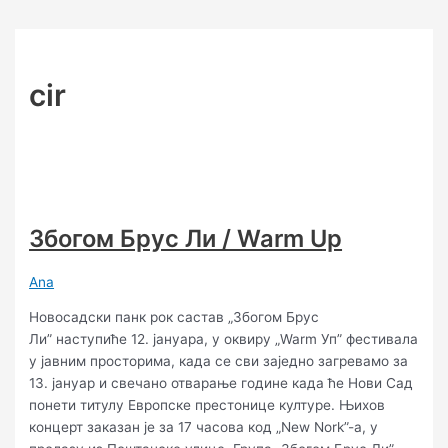
Skip
Post
Збогом
Шинобуси
Dragon’s
UV
Kruder
Минилинија
Интерактивни
Перформанс
Ђорђе
Канда,
to
pagination
Брус
/
Fuel
bend/
&
перформанс
Сташе
Миљеновић
Коџа
content
Ли
Warm
/
Warm
Dorfmeister
Новело
Кукић
и
/
Up
Warm
Up
/
Небојша
cir
Warm
Up
Марушић
Up
Збогом Брус Ли / Warm Up
Ana
Новосадски панк рок састав „Збогом Брус
Ли” наступиће 12. јануара, у оквиру „Warm Уп” фестивала
у јавним просторима, када се сви заједно загревамо за
13. јануар и свечано отварање године када ће Нови Сад
понети титулу Европске престонице културе. Њихов
концерт заказан је за 17 часова код „New Nork”-а, у