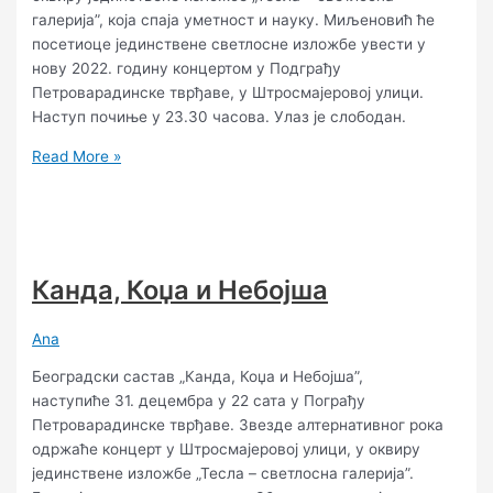
галерија”, која спаја уметност и науку. Миљеновић ће
посетиоце јединствене светлосне изложбе увести у
нову 2022. годину концертом у Подграђу
Петроварадинске тврђаве, у Штросмајеровој улици.
Наступ почиње у 23.30 часова. Улаз је слободан.
Read More »
Канда, Коџа и Небојша
Ana
Београдски састав „Канда, Коџа и Небојша”,
наступиће 31. децембра у 22 сата у Пограђу
Петроварадинске тврђаве. Звезде алтернативног рока
одржаће концерт у Штросмајеровој улици, у оквиру
јединствене изложбе „Тесла – светлосна галерија”.