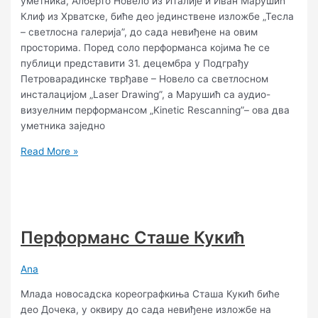
уметника, Алберто Новело из Италије и Иван Марушић
Клиф из Хрватске, биће део јединствене изложбе „Тесла
– светлосна галерија”, до сада невиђене на овим
просторима. Поред соло перформанса којима ће се
публици представити 31. децембра у Подграђу
Петроварадинске тврђаве – Новело са светлосном
инсталацијом „Laser Drawing”, а Марушић са аудио-
визуелним перформансом „Kinetic Rescanning”– ова два
уметника заједно
Read More »
Перформанс Сташе Кукић
Ana
Млада новосадска кореографкиња Сташа Кукић биће
део Дочека, у оквиру до сада невиђене изложбе на