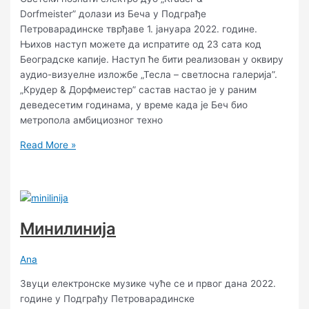
Dorfmeister” долази из Беча у Подграђе
Петроварадинске тврђаве 1. јануара 2022. године.
Њихов наступ можете да испратите од 23 сата код
Београдске капије. Наступ ће бити реализован у оквиру
аудио-визуелне изложбе „Тесла – светлосна галерија”.
„Крудер & Дорфмеистер” састав настао је у раним
деведесетим годинама, у време када је Беч био
метропола амбициозног техно
Read More »
Минилинија
Ana
Звуци електронске музике чуће се и првог дана 2022.
године у Подграђу Петроварадинске