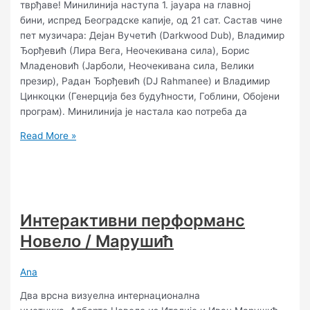
тврђаве! Минилинија наступа 1. јауара на главној
бини, испред Београдске капије, од 21 сат. Састав чине
пет музичара: Дејан Вучетић (Darkwood Dub), Владимир
Ђорђевић (Лира Вега, Неочекивана сила), Борис
Младеновић (Јарболи, Неочекивана сила, Велики
презир), Радан Ђорђевић (DJ Rahmanee) и Владимир
Цинкоцки (Генерција без будућности, Гоблини, Обојени
програм). Минилинија је настала као потреба да
Read More »
Интерактивни перформанс
Новело / Марушић
Ana
Два врсна визуелна интернационална