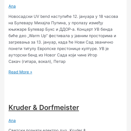
Ana
Новосадски UV bend наступиће 12. јануара у 18 часова
на Булевару Михајла Пупина, у пролазу између
књижаре Булевар Букс и ДДОР-а. Концерт УВ бенда
биће део „Warm Up” фестивала у јавним просторима и
загревања за 13. јануар, када ће Нови Сад званично
понети титулу Европске престонице културе. УВ је
ауторски бенд из Новог Сада који чине Игор
Сакач (гитара, вокал), Петар
Read More »
Kruder & Dorfmeister
Ana
Светски познати електро дуо „Kruder &