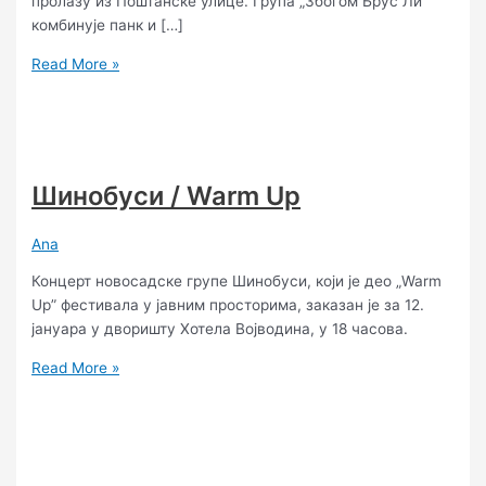
пролазу из Поштанске улице. Група „Збогом Брус Ли”
комбинује панк и […]
Read More »
Шинобуси / Warm Up
Ana
Концерт новосадске групе Шинобуси, који је део „Warm
Up” фестивала у јавним просторима, заказан је за 12.
јануара у дворишту Хотела Војводина, у 18 часова.
Read More »