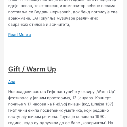
идеје, певач, текстописац и композитор већине песама
поставља се Ведран Феризовић, док бенд потписује све
аранжмане. ЈАЛ окупља музичаре различитих
свирачких стилова и афинитета,
Read More »
Gift / Warm Up
Ana
Новосадски састав Гифт наступиће у оквиру „Warm Up”
фестивала у јавним просторима, 12. јануара. Концерт
почиње у 17 часова на Рибљој пијаци (код Шпајза 137).
Гифт чини екипа посвећених уметника, који редовно
наступају широм региона. Група је основана 1990.
године, када су одлучили да се баве „каверингом“. На