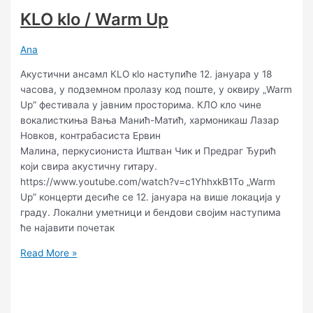
KLО klо / Warm Up
Ana
Акустични ансамл КLО кlо наступиће 12. јануара у 18
часова, у подземном пролазу код поште, у оквиру „Warm
Up” фестивала у јавним просторима. КЛО кло чине
вокалисткиња Вања Манић-Матић, хармоникаш Лазар
Новков, контрабасиста Ервин
Малина, перкусиониста Иштван Чик и Предраг Ђурић
који свира акустичну гитару.
https://www.youtube.com/watch?v=c1YhhxkB1To „Warm
Up” концерти десиће се 12. јануара на више локација у
граду. Локални уметници и бендови својим наступима
ће најавити почетак
Read More »