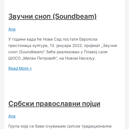
Звучни сноп (Soundbeam)
Ana
У години када ће Нови Сад постати Европска
престоница културе, 13. јануара 2022. пројекат „Звучни
сноп (Soundbeam)” биће реализован у Плавој сали
ШОСО „Милан Петровић”, на Новом Насељу.
Read More »
Србски православни појци
Ana
Група која се бави очувањем српске традиционалне