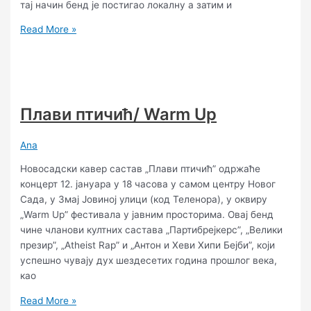
тај начин бенд је постигао локалну а затим и
Read More »
Плави птичић/ Warm Up
Ana
Новосадски кавер састав „Плави птичић” одржаће
концерт 12. јануара у 18 часова у самом центру Новог
Сада, у Змај Јовиној улици (код Теленора), у оквиру
„Warm Up” фестивала у јавним просторима. Овај бенд
чине чланови култних састава „Партибрејкерс”, „Велики
презир”, „Atheist Rap” и „Антон и Хеви Хипи Бејби”, који
успешно чувају дух шездесетих година прошлог века,
као
Read More »