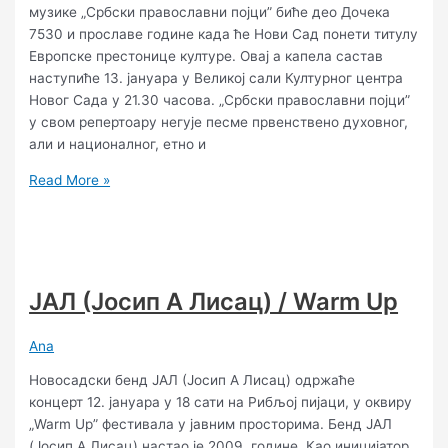
музике „Србски православни појци” биће део Дочека
7530 и прославе године када ће Нови Сад понети титулу
Европске престонице културе. Овај а капела састав
наступиће 13. јануара у Великој сали Културног центра
Новог Сада у 21.30 часова. „Србски православни појци”
у свом репертоару негује песме првенствено духовног,
али и националног, етно и
Read More »
ЈАЛ (Јосип А Лисац) / Warm Up
Ana
Новосадски бенд ЈАЛ (Јосип А Лисац) одржаће
концерт 12. јануара у 18 сати на Рибљој пијаци, у оквиру
„Warm Up” фестивала у јавним просторима. Бенд ЈАЛ
(Јосип А Лисац) настао је 2009. године. Као иницијатор