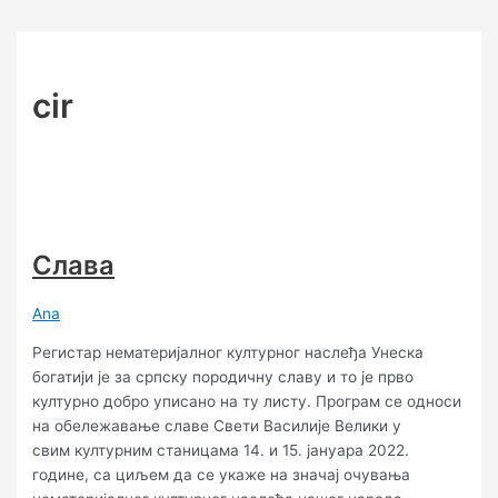
Skip
Post
Слава
Чардак
Звучни
Србски
ЈАЛ
Gift
Плави
Atheist
KLО
Стефан
to
pagination
ни
сноп
православни
(Јосип
/
птичић/
Rap
klо
и
content
на
(Soundbeam)
појци
А
Warm
Warm
/
/
акустични
небу,
Лисац)
Up
Up
Warm
Warm
гадови
cir
ни
/
Up
Up
/
на
Warm
Warm
земљи
Up
Up
Слава
Ana
Регистар нематеријалног културног наслеђа Унеска
богатији је за српску породичну славу и то је прво
културно добро уписано на ту листу. Програм се односи
на обележавање славе Свети Василије Велики у
свим културним станицама 14. и 15. јануара 2022.
године, са циљем да се укаже на значај очувања