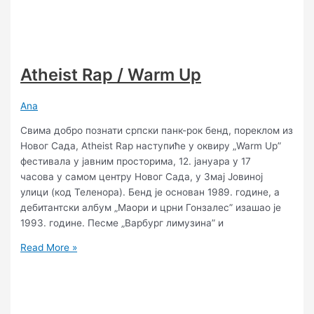
Atheist Rap / Warm Up
Ana
Свима добро познати српски панк-рок бенд, пореклом из
Новог Сада, Atheist Rap наступиће у оквиру „Warm Up”
фестивала у јавним просторима, 12. јануара у 17
часова у самом центру Новог Сада, у Змај Јовиној
улици (код Теленора). Бенд је основан 1989. године, а
дебитантски албум „Маори и црни Гонзалес” изашао је
1993. године. Песме „Варбург лимузина” и
Read More »