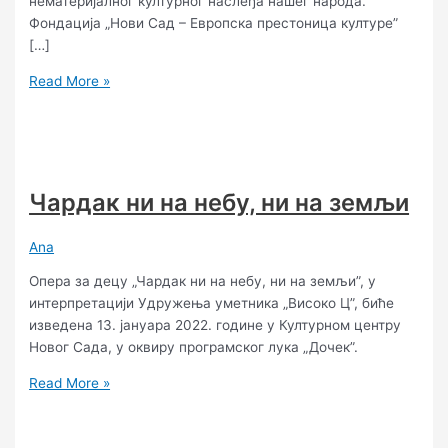
нематеријалног културног наслеђа нашег народа.
Фондација „Нови Сад – Европска престоница културе”
[…]
Read More »
Чардак ни на небу, ни на земљи
Ana
Опера за децу „Чардак ни на небу, ни на земљи”, у
интерпретацији Удружења уметника „Високо Ц”, биће
изведена 13. јануара 2022. године у Културном центру
Новог Сада, у оквиру програмског лука „Дочек”.
Read More »