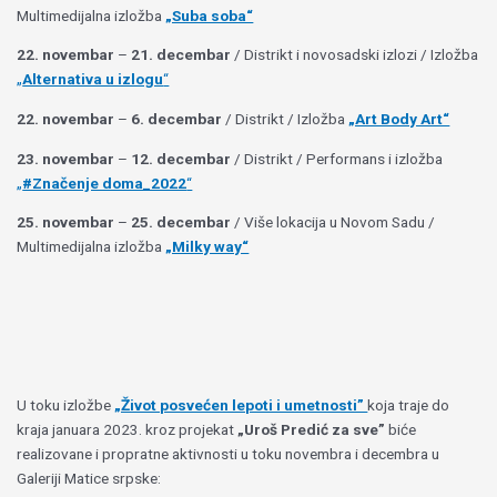
Multimedijalna izložba
„Suba soba“
22. novembar
–
21. decembar
/ Distrikt i novosadski izlozi / Izložba
„
Alternativa u izlogu
“
22. novembar
–
6. decembar
/ Distrikt / Izložba
„Art Body Art“
23. novembar
–
12. decembar
/ Distrikt / Performans i izložba
„
#Značenje doma_2022
“
25. novembar
–
25. decembar
/ Više lokacija u Novom Sadu /
Multimedijalna izložba
„Milky way“
U toku izložbe
„Život posvećen lepoti i umetnosti”
koja traje do
kraja januara 2023. kroz projekat
„Uroš Predić za sve”
biće
realizovane i propratne aktivnosti u toku novembra i decembra u
Galeriji Matice srpske: