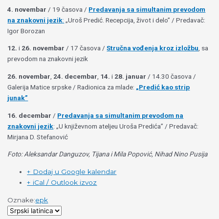
4. novembar
/ 19 časova /
Predavanja sa simultanim prevodom
na znakovni jezik
:
„Uroš Predić. Recepcija, život i delo” / Predavač:
Igor Borozan
12.
i
26. novembar
/ 17 časova /
Stručna vođenja kroz izložbu
, sa
prevodom na znakovni jezik
26. novembar
,
24. decembar
,
14.
i
28. januar
/ 14.30 časova /
Galerija Matice srpske / Radionica za mlade:
„Predić kao strip
junak”
16. decembar
/
Predavanja sa simultanim prevodom na
znakovni jezik
: „U književnom ateljeu Uroša Predića” / Predavač:
Mirjana D. Stefanović
Foto: Aleksandar Danguzov, Tijana i Mila Popović, Nihad Nino Pusija
+ Dodaj u Google kalendar
+ iCal / Outlook izvoz
Oznake:
epk