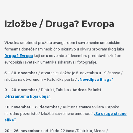
Пређи
Izaberite
на
jezik
садржај
Izložbe / Druga? Evropa
Vizuelna umetnost prožeta avangardom i savremenim umetničkim
formama doneće nam neobično iskustvo u okviru programskog luka
Druga? Evropa
koji će u novembru i decembru predstaviti izložbe
evropskih i svetskih umetnika slikarstva i fotografije.
5
–
30. novembar
/ otvaranje izložbe je 5. novembra u 19 časova /
izložba na otvorenom – Katolička porta /
„Nevidljiva Braga“
9
–
20. novembar
/ Distrikt, Fabrika /
Andrea Palašti
–
„Hrizantema koja ubija”
10. novembar
–
6. decembar
/ Kulturna stanica Svilara i Srpsko
narodno pozorište / Izložba savremene umetnosti
„Sa druge strane
slike“
20
–
26. novembar
/ od 10 do 22 časa /Distriktu, Menza /