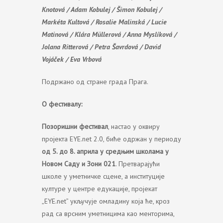
Knotová / Adam Kobulej / Šimon Kobulej /
Markéta Kultová / Rosalie Malinská / Lucie
Matinová / Klára Müllerová / Anna Myslíková /
Jolana Ritterová / Petra Šavrdová / David
Vojáček / Eva Vrbová
Подржано од стране града Прага.
О фестивалу:
Позоришни фестивал
, настао у оквиру
пројекта EYE.net 2.0, биће одржан у периоду
од 5. до 8. априла
у средњим школама у
Новом Саду и Зони 021
. Претварајући
школе у уметничке сцене, а институције
културе у центре едукације, пројекат
„EYE.net” укључује омладину која ће, кроз
рад са врсним уметницима као менторима,