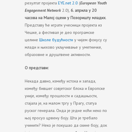
резултат пројекта
ЕYE.net 2.0
(
European Youth
Engagement Network
2.0),
6. априла у 20
часова на Малој сцени у Позоришту младих
.
Представу ће играти учесници пројекта из
Чешке, а фестивал је део програмске
целине
Школе будућности
у чијем фокусу су
млади и њихово укључивање у уметничке,
образовне и друштвене активности.
О представи:
Некада давно, између истока и запада,
између бившег совјетског блока и Европске
уније, између прошлости и садашњости,
стајала је, на малом тргу у Прагу, статуа
руског генерала. Онда је једне ноћи неко по
њој просуо црвену боју. Шта је требало
учинити? Неко је покушао да скине боју, док