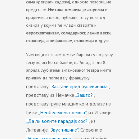
сама креирати садржај, односно позоришне
представе.
Њихова тематика
је актуелна
и
пријемчива широј публици, те су неки од
оквира у којима ће млади стварати и
евроскептицизам, солидарност, лажне вести,
екологија, антифашизам, економија
и други.
Учесници из сваке земље бирали су по једну
тему којом ће се бавити, па ће од 5. до 8.
априла, љубитељи ангажованог театра имати
прилику да погледају француску
представу
„Застани пред рушевинама”
,
представу из Немачке
„Зашто?”
,
представу групе младих који долазе из
Грчке
„Необележена земља”
, из Италије
„Да ли волите парадајз сос?”
, из
Литваније
„Звук тишине”
, Словеније
„Неки то воле лажно”
, као и из Србије