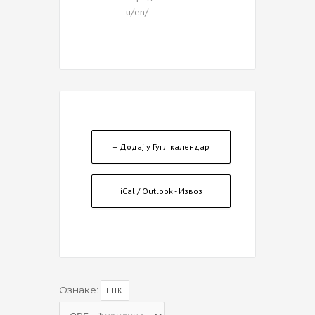
u/en/
+ Додај у Гугл календар
iCal / Outlook - Извоз
Ознаке:
ЕПК
Choose