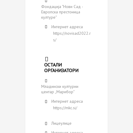
Фондација "Нови Сaд -
Европска престоница
културе"
Интернет адреса
https://novisad2022.r
s/
ОСТАЛИ
ОРГАНИЗАТОРИ
Младински културни
центар „Марибор"
Интернет адреса
https://mkc.si/
Лицеулице
Интернет адреса