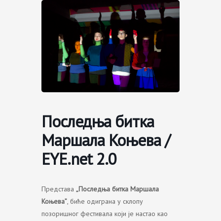
Skip
to
content
Последња битка
Маршала Коњева /
EYE.net 2.0
Представа
„Последња битка Маршала
Коњева”
, биће одиграна у склопу
позоришног фестивала који је настао као