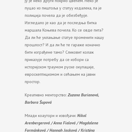
ју је неко други покрио цвећем. Неко је
пуцао из пиштоља у статуу издалека, па је
полиција почела да је обезбеђује.
Изгледало је као да је последња битка
маршала Коњева почела. Ко се овде пита?
Да ли ће уклањање статуе променити нашу
прошлост? И да ли ће те гараже коначно
бити изграђене тамо? Сликовит колаж
приказује потребу да се избори са
историјском траумом руске окупације,
евроскептицизмом и сећањем на јавни
простор.
Креативно менторство:
Zuzana Burianová,
Barbora Šupová
Млади коаутори и извођачи:
Nikol
Arenbergerová / Anna Fialová / Magdalena
Formánková / Hannah Josková / Kristýna