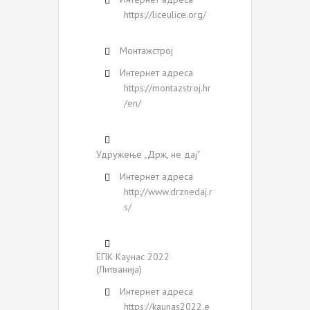
https://liceulice.org/
Монтажстрој
Интернет адреса
https://montazstroj.hr
/en/
Удружење „Држ, не дај"
Интернет адреса
http://www.drznedaj.r
s/
ЕПК Каунас 2022
(Литванија)
Интернет адреса
https://kaunas2022.e