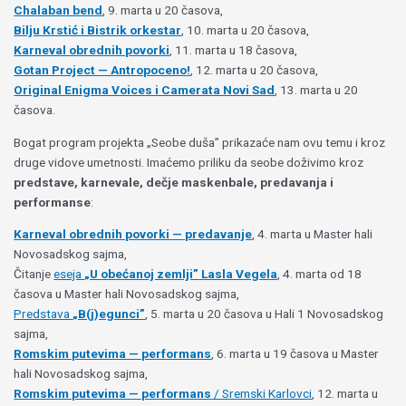
Chalaban bend
, 9. marta u 20 časova,
Bilju Krstić i Bistrik orkestar
, 10. marta u 20 časova,
Karneval obrednih povorki
, 11. marta u 18 časova,
Gotan Project — Antropoceno!
, 12. marta u 20 časova,
Original Enigma Voices i Camerata Novi Sad
, 13. marta u 20
časova.
Bogat program projekta „Seobe duša” prikazaće nam ovu temu i kroz
druge vidove umetnosti. Imaćemo priliku da seobe doživimo kroz
predstave, karnevale, dečje maskenbale, predavanja i
performanse
:
Karneval obrednih povorki
—
predavanje
, 4. marta u Master hali
Novosadskog sajma,
Čitanje
eseja
„U obećanoj zemlji”
Lasla Vegela
, 4. marta od 18
časova u Master hali Novosadskog sajma,
Predstava
„B(j)egunci”
, 5. marta u 20 časova u Hali 1 Novosadskog
sajma,
Romskim putevima — performans
, 6. marta u 19 časova u Master
hali Novosadskog sajma,
Romskim putevima — performans
/ Sremski Karlovci
, 12. marta u