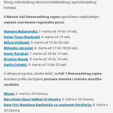
ličnog, individualnog iskustva intelektualnog i egzistencijalnog
kretanja.
U Master hali Novosadskog sajma
ugostićemo najaktuelnije i
najveće savremene regionalne pisce
:
Rumena Bužarovska
, 3. marta od 18 do 19 sati,
Dejan Tiago Stanković
, 4. marta od 19 sati,
Milica Vučković
, 5. marta od 19 do 20 sati,
Miljenko Jergović
, 6. marta od 17 do 18.30 sati,
Damir Karakaš
, 7. marta od 18 do 19 sati,
Kristian Novak
, 9. marta od 18 do 19 sati,
Darko Cvijetić
, 9. marta od 19 do 20 sati.
U sklopu programa „Seobe duša”,
u Hali 1 Novosadskog sajma
imaćemo priliku da čujemo
poznate domaće i svetske muzičke
izvođače
:
Miyavi
, 3. marta u 20 časova,
Barcelona Gipsy balKan Orchestra
, 6. marta u 20 časova,
Kaori Ito i Bogdana Rankovića sa sastavom Etnoforija
, 8. marta u
20 časova,