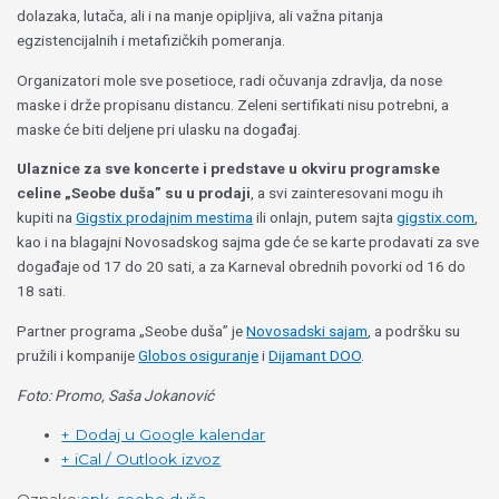
dolazaka, lutača, ali i na manje opipljiva, ali važna pitanja
egzistencijalnih i metafizičkih pomeranja.
Organizatori mole sve posetioce, radi očuvanja zdravlja, da nose
maske i drže propisanu distancu. Zeleni sertifikati nisu potrebni, a
maske će biti deljene pri ulasku na događaj.
Ulaznice za sve koncerte i predstave u okviru programske
celine „Seobe duša” su u prodaji
, a svi zainteresovani mogu ih
kupiti na
Gigstix prodajnim mestima
ili onlajn, putem sajta
gigstix.com
,
kao i na blagajni Novosadskog sajma gde će se karte prodavati za sve
događaje od 17 do 20 sati, a za Karneval obrednih povorki od 16 do
18 sati.
Partner programa „Seobe duša” je
Novosadski sajam
, a podršku su
pružili i kompanije
Globos osiguranje
i
Dijamant DOO
.
Foto: Promo, Saša Jokanović
+ Dodaj u Google kalendar
+ iCal / Outlook izvoz