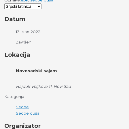
Oznake:
epk
,
seobe duša
Datum
13. мар 2022.
Završen!
Lokacija
Novosadski sajam
Hajduk Veljkova 11, Novi Sad
Kategorija
Seobe
Seobe duša
Organizator