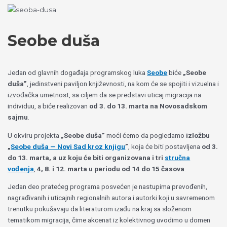
Пређи
Izaberite
на
jezik
садржај
Seobe duša
Jedan od glavnih događaja programskog luka
Seobe
biće
„Seobe
duša”
, jedinstveni paviljon književnosti, na kom će se spojiti i vizuelna i
izvođačka umetnost, sa ciljem da se predstavi uticaj migracija na
individuu, a biće realizovan
od 3. do 13. marta na Novosadskom
sajmu
.
U okviru projekta
„Seobe duša”
moći ćemo da pogledamo
izložbu
„
Seobe duša — Novi Sad kroz knjigu
”
, koja će biti postavljena
od 3.
do 13. marta, a uz koju će biti organizovana i tri
stručna
vođenja
,
4, 8. i 12. marta u periodu od 14 do 15 časova
.
Jedan deo pratećeg programa posvećen je nastupima prevođenih,
nagrađivanih i uticajnih regionalnih autora i autorki koji u savremenom
trenutku pokušavaju da literaturom izađu na kraj sa složenom
tematikom migracija, čime akcenat iz kolektivnog uvodimo u domen