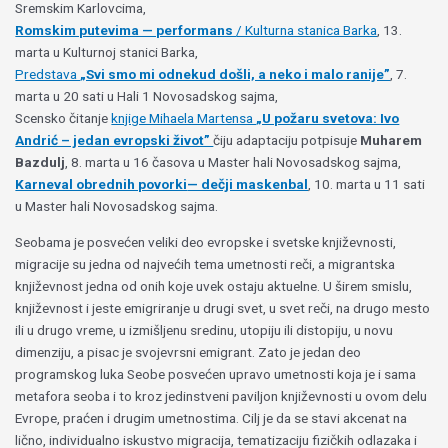
Sremskim Karlovcima,
Romskim putevima — performans
/ Kulturna stanica Barka
, 13.
marta u Kulturnoj stanici Barka,
Predstava
„Svi smo mi odnekud došli, a neko i malo ranije”
, 7.
marta u 20 sati u Hali 1 Novosadskog sajma,
Scensko čitanje
knjige Mihaela Martensa
„U požaru svetova: Ivo
Andrić – jedan evropski život”
čiju adaptaciju potpisuje
Muharem
Bazdulj
, 8. marta u 16 časova u Master hali Novosadskog sajma,
Karneval obrednih povorki
— dečji maskenbal
, 10. marta u 11 sati
u Master hali Novosadskog sajma.
Seobama je posvećen veliki deo evropske i svetske književnosti,
migracije su jedna od najvećih tema umetnosti reči, a migrantska
književnost jedna od onih koje uvek ostaju aktuelne. U širem smislu,
književnost i jeste emigriranje u drugi svet, u svet reči, na drugo mesto
ili u drugo vreme, u izmišljenu sredinu, utopiju ili distopiju, u novu
dimenziju, a pisac je svojevrsni emigrant. Zato je jedan deo
programskog luka Seobe posvećen upravo umetnosti koja je i sama
metafora seoba i to kroz jedinstveni paviljon književnosti u ovom delu
Evrope, praćen i drugim umetnostima. Cilj je da se stavi akcenat na
lično, individualno iskustvo migracija, tematizaciju fizičkih odlazaka i